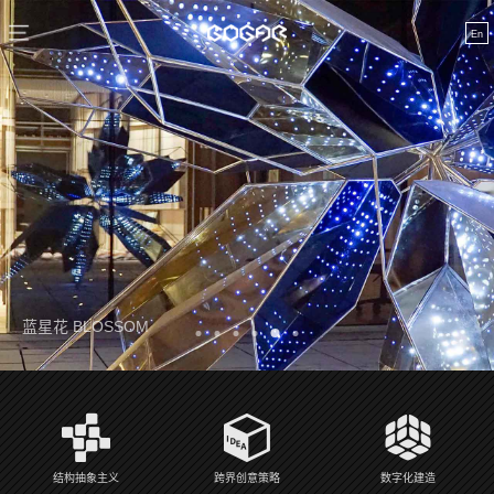
En
蓝星花 BLOSSOM
慧眼 INSIGHT
结构抽象主义
跨界创意策略
数字化建造