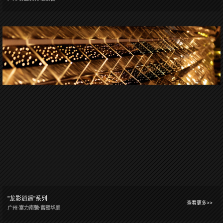
"龙影逍遥"系列
查看更多>>
广州·富力南驰·富颐华庭