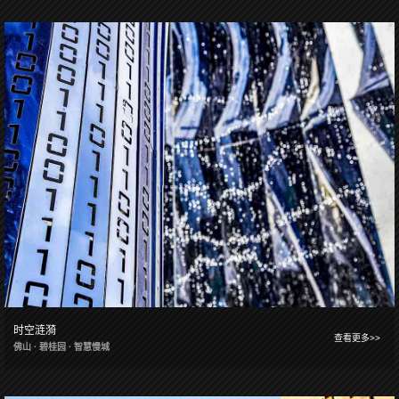
时空涟漪
查看更多>>
佛山 · 碧桂园 · 智慧慢城